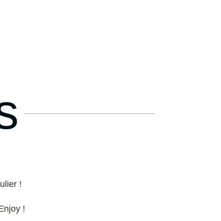
s
lier !
Enjoy !