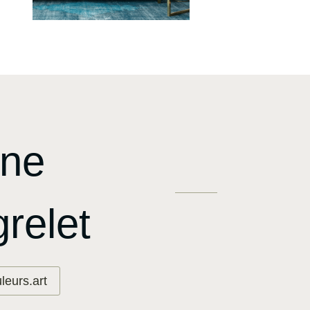
nne
relet
eurs.art