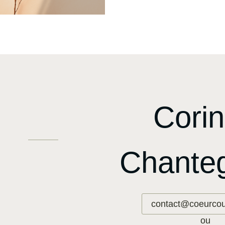
Cori
Chanteg
contact@coeurcoul
ou