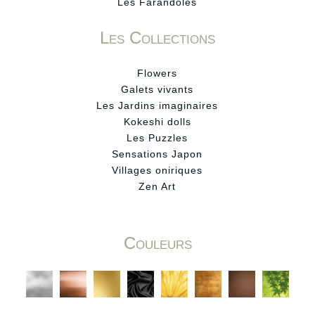
Les Farandoles
Les Collections
Flowers
Galets vivants
Les Jardins imaginaires
Kokeshi dolls
Les Puzzles
Sensations Japon
Villages oniriques
Zen Art
Couleurs
C
C
C
C
C
C
C
C