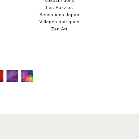
Kokeshi dolls
Les Puzzles
Sensations Japon
Villages oniriques
Zen Art
C
C