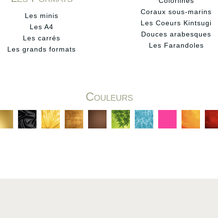
Colorlines
Coraux sous-marins
Les minis
Les Coeurs Kintsugi
Les A4
Douces arabesques
Les carrés
Les Farandoles
Les grands formats
Couleurs
C
C
C
C
C
C
C
C
C
C