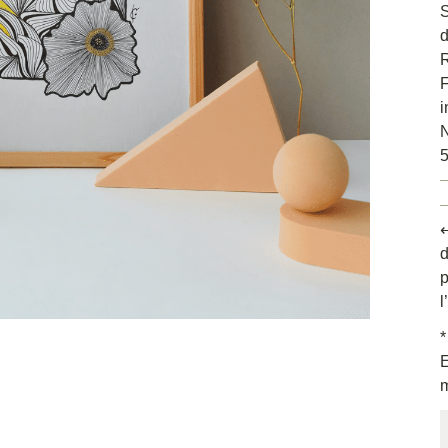
S
d
R
F
i
5
⟵
d
p
l
*
E