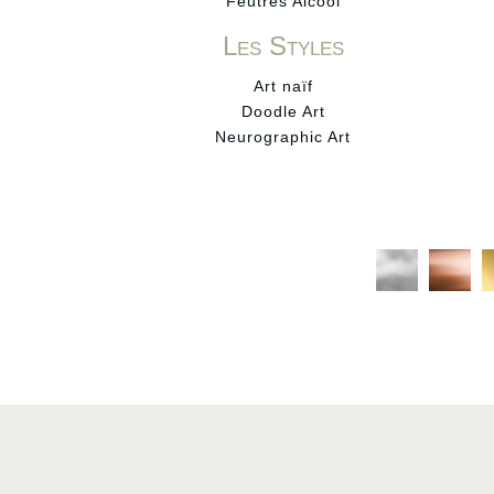
Feutres Alcool
Les Styles
Art naïf
Doodle Art
Neurographic Art
C
C