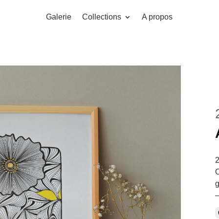
Galerie
Collections
A propos
O
g
—