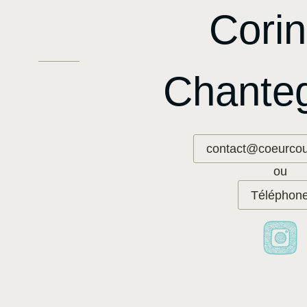
Cori
Chanteg
contact@coeurcoul
ou
Téléphon