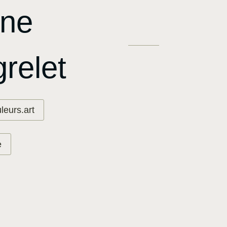
nne
relet
eurs.art
e