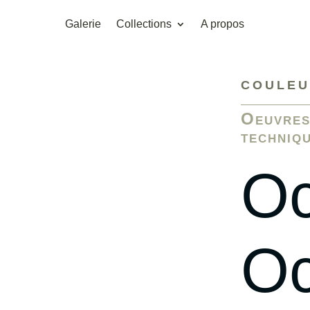
Galerie
Collections
A propos
COULE
Oeuvres
techniq
Oc
Oc