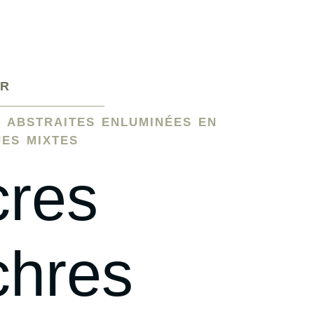
UR
 abstraites enluminées en
ues mixtes
res
hres