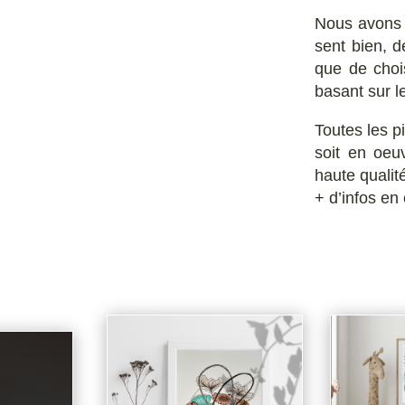
Nous avons t
sent bien, d
que de chois
basant sur l
Toutes les p
soit en oeuv
haute qualit
+ d’infos en