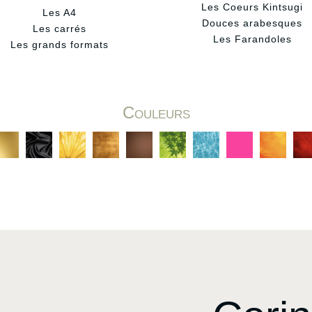
Les Coeurs Kintsugi
Les A4
Douces arabesques
Les carrés
Les Farandoles
Les grands formats
Couleurs
C
C
C
C
C
C
C
C
C
C