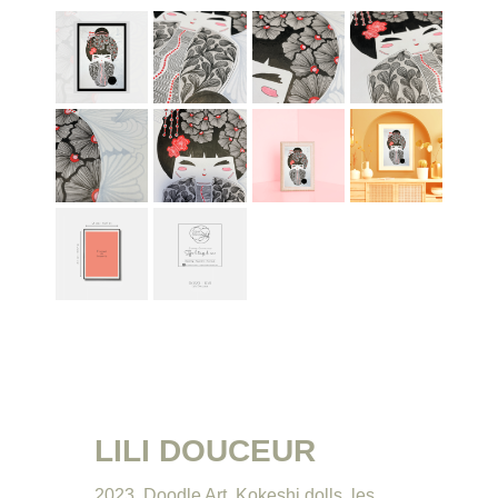
LILI DOUCEUR
2023
,
Doodle Art
,
Kokeshi dolls
,
les