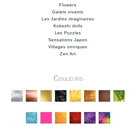
Flowers
Galets vivants
Les Jardins imaginaires
Kokeshi dolls
Les Puzzles
Sensations Japon
Villages oniriques
Zen Art
Couleurs
C
C
C
C
C
C
C
C
C
C
C
C
C
C