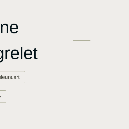
nne
relet
eurs.art
e