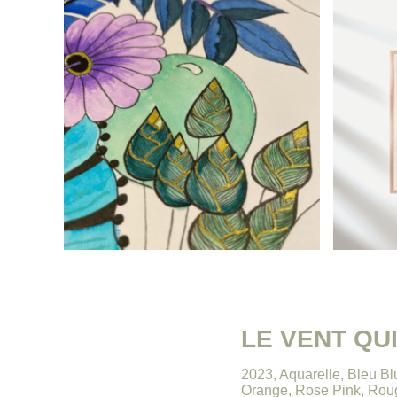
LE VENT QU
2023
,
Aquarelle
,
Bleu Bl
Orange
,
Rose Pink
,
Rou