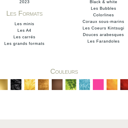
2023
Black & white
Les Bubbles
Les Formats
Colorlines
Coraux sous-marins
Les minis
Les Coeurs Kintsugi
Les A4
Douces arabesques
Les carrés
Les Farandoles
Les grands formats
Couleurs
C
C
C
C
C
C
C
C
C
C