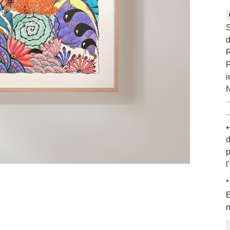
S
d
R
F
i
⟵
d
p
l
*
E