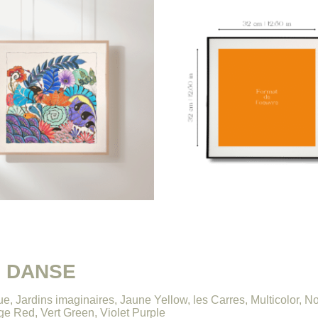
I DANSE
ue
,
Jardins imaginaires
,
Jaune Yellow
,
les Carres
,
Multicolor
,
No
ge Red
,
Vert Green
,
Violet Purple