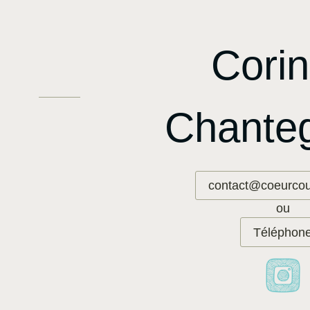
Cori
Chanteg
contact@coeurcoul
ou
Téléphon