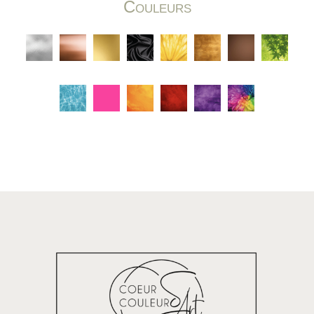
Couleurs
C
C
C
C
C
C
C
C
C
C
C
C
C
C