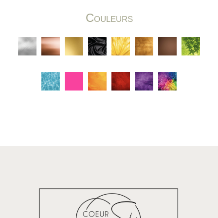
Couleurs
C
C
C
C
C
C
C
C
C
C
C
C
C
C