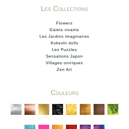
Les Collections
Flowers
Galets vivants
Les Jardins imaginaires
Kokeshi dolls
Les Puzzles
Sensations Japon
Villages oniriques
Zen Art
Couleurs
C
C
C
C
C
C
C
C