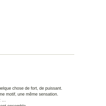
uelque chose de fort, de puissant.
ême motif, une même sensation.
ez …
hent ensemble.