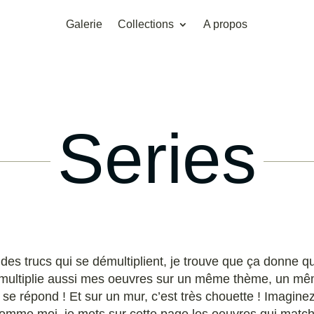
Galerie
Collections
A propos
Series
 des trucs qui se démultiplient, je trouve que ça donne q
e démultiplie aussi mes oeuvres sur un même thème, un m
se répond ! Et sur un mur, c’est très chouette ! Imagin
comme moi, je mets sur cette page les oeuvres qui matc