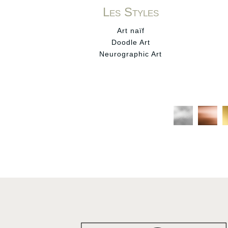
Les Styles
Art naïf
Doodle Art
Neurographic Art
C
C