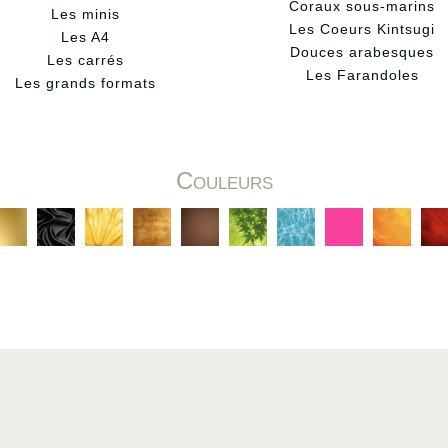
Coraux sous-marins
Les minis
Les Coeurs Kintsugi
Les A4
Douces arabesques
Les carrés
Les Farandoles
Les grands formats
Couleurs
C
C
C
C
C
C
C
C
C
C