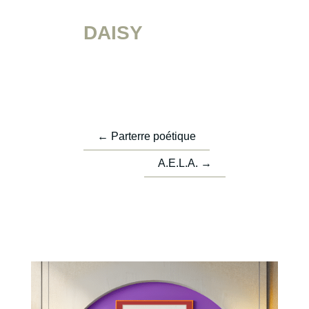
DAISY
←
Parterre poétique
A.E.L.A.
→